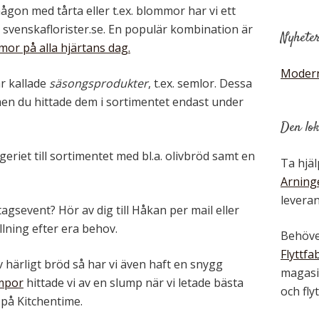
ågon med tårta eller t.ex. blommor har vi ett
venskaflorister.se. En populär kombination är
Nyhete
or på alla hjärtans dag.
Modern
r kallade
säsongsprodukter
, t.ex. semlor. Dessa
n du hittade dem i sortimentet endast under
Den lok
eriet till sortimentet med bl.a. olivbröd samt en
Ta hjä
Arning
leveran
tagsevent? Hör av dig till Håkan per mail eller
llning efter era behov.
Behöver
Flyttfa
 härligt bröd så har vi även haft en snygg
magasin
mpor
hittade vi av en slump när vi letade bästa
och fly
på Kitchentime.