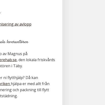
r
isering av avlopp
ala leverantören
lp av Magnus på
erehab.se
, den lokala friskvårds
tören i Täby.
 ni flytthjälp? Då kan
briken
hjälpa er med allt från
ering och packning till flytt
ttstädning.