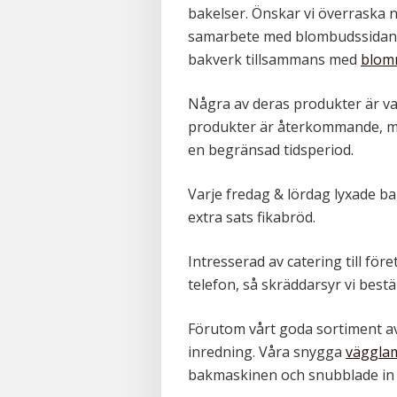
bakelser. Önskar vi överraska n
samarbete med blombudssidan s
bakverk tillsammans med
blomm
Några av deras produkter är va
produkter är återkommande, me
en begränsad tidsperiod.
Varje fredag & lördag lyxade bag
extra sats fikabröd.
Intresserad av catering till före
telefon, så skräddarsyr vi bestä
Förutom vårt goda sortiment av
inredning. Våra snygga
väggla
bakmaskinen och snubblade in 